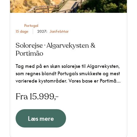
Portugal
15 dage
2027:
Jan
Feb
Mar
Solorejse · Algarvekysten &
Portimão
Tag med på en skøn solorejse til Algarvekysten,
som regnes blandt Portugals smukkeste og mest
varierede kystområder. Vores base er Portimão,
hvor vi bor tæt på Atlanterhavet med udsigt
Fra 15.999,-
over kystlandskabet. Vi har inkluderet
halvpension og flere spændende udflugter.
Læs mere