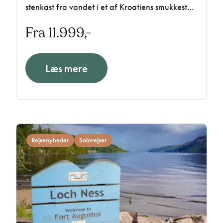
stenkast fra vandet i et af Kroatiens smukkeste
kystområder, som perfekt kombinerer
Fra 11.999,-
Centraleuropas elegance med Middelhavets
afslappede charme. Vi har sammensat et
spændende udflugtsprogram til dig, som vil
have store oplevelser i godt selskab med andre
Læs mere
solorejsende.
Rejsenyheder
Solorejser