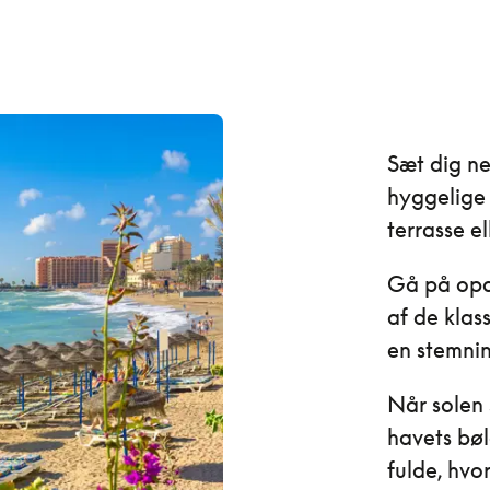
Sæt dig ne
hyggelige 
terrasse el
Gå på opda
af de klass
en stemnin
Når solen 
havets bøl
fulde, hv