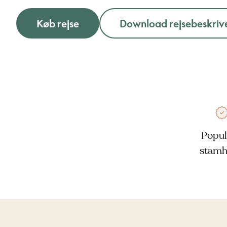
Køb rejse
Download rejsebeskriv
Popu
stamh