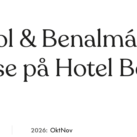
ol & Benalmá
e på Hotel Be
2026:
Okt
Nov