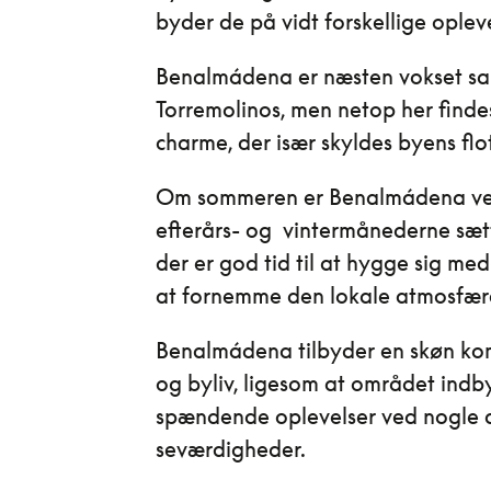
byder de på vidt forskellige opleve
Benalmádena er næsten vokset 
Torremolinos, men netop her finde
charme, der især skyldes byens fl
Om sommeren er Benalmádena vel
efterårs- og vintermånederne sæt
der er god tid til at hygge sig me
at fornemme den lokale atmosfær
Benalmádena tilbyder en skøn kom
og byliv, ligesom at området indby
spændende oplevelser ved nogle a
seværdigheder.