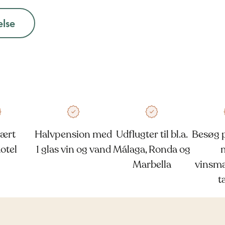
else
lært
Halvpension med
Udflugter til bl.a.
Besøg 
otel
1 glas vin og vand
Málaga, Ronda og
Marbella
vinsma
t