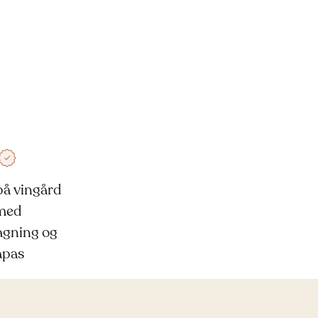
på vingård
med
gning og
apas