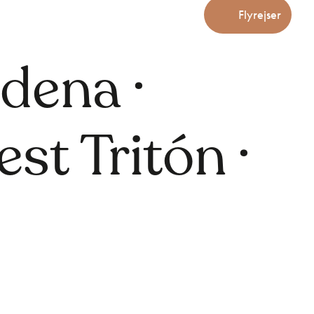
Flyrejser
dena ·
st Tritón ·