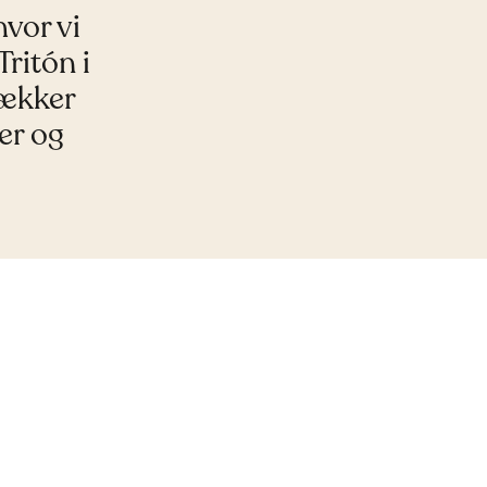
hvor vi
ritón i
lækker
er og