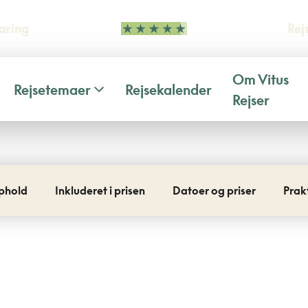
aring
Rej
Om Vitus
Rejsetemaer
Rejsekalender
Rejser
phold
Inkluderet i prisen
Datoer og priser
Prak