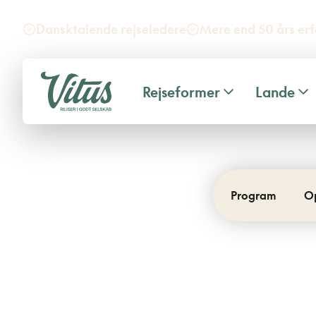
Dansktalende rejseledere
Mere end 50 års erf
Rejseformer
Lande
Program
O