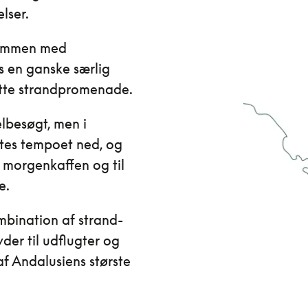
lser.
sammen med
s en ganske særlig
otte strandpromenade.
besøgt, men i
tes tempoet ned, og
d morgenkaffen og til
e.
bination af strand-
der til udflugter og
f Andalusiens største