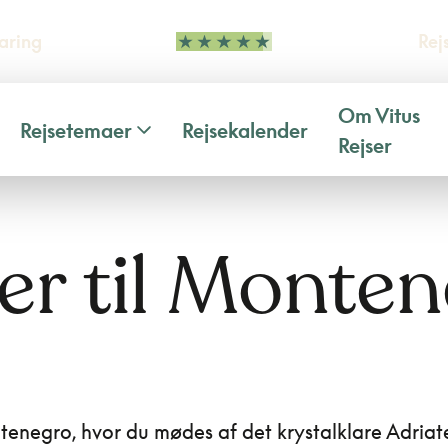
aring
Rej
Om Vitus
Rejsetemaer
Rejsekalender
Rejser
er til Monte
ntenegro, hvor du mødes af det krystalklare Adriate