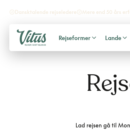
Dansktalende rejseledere
Mere end 50 års erf
Rejseformer
Lande
Rejs
Lad rejsen gå til Mo