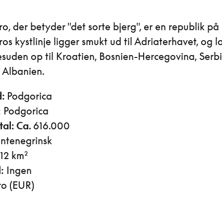
, der betyder "det sorte bjerg", er en republik på
s kystlinje ligger smukt ud til Adriaterhavet, og l
suden op til Kroatien, Bosnien-Hercegovina, Serbi
 Albanien.
d:
Podgorica
:
Podgorica
al: Ca.
616.000
ntenegrinsk
812 km²
:
Ingen
ro (EUR)