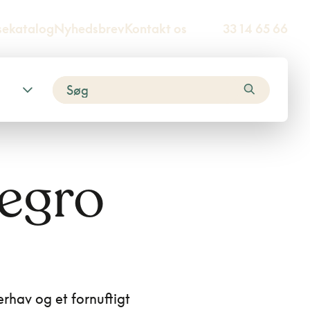
sekatalog
Nyhedsbrev
Kontakt os
33 14 65 66
negro
rhav og et fornuftigt