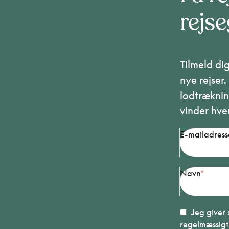
rejs
Tilmeld di
nye rejser
lodtræknin
vinder hve
E-mailadress
Navn
Jeg giver 
regelmæssigt