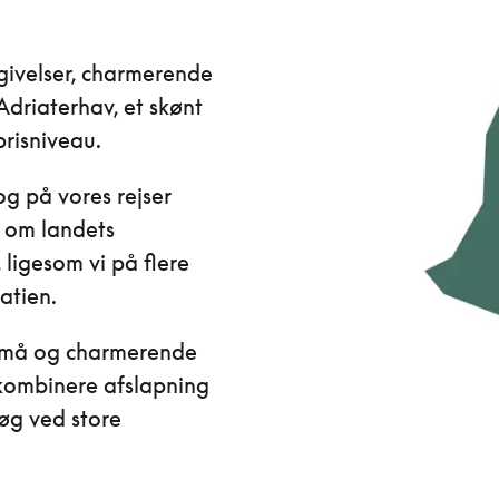
ivelser, charmerende
Adriaterhav, et skønt
prisniveau.
og på vores rejser
t om landets
ligesom vi på flere
atien.
f små og charmerende
 kombinere afslapning
øg ved store