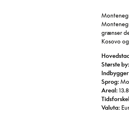
Montenegro
Montenegro
grænser de
Kosovo og
Hovedsta
Største by
Indbyggert
Sprog:
Mo
Areal:
13.
Tidsforskel
Valuta:
Eu