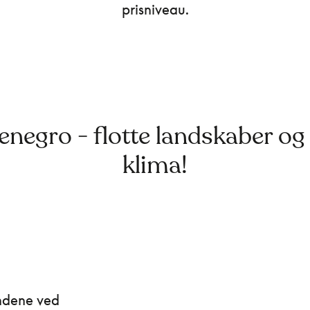
prisniveau.
negro - flotte landskaber og
klima!
andene ved