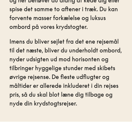
og her behøver du aldrig at kede dig eller
spise det samme to aftener i træk. Du kan
forvente masser forkælelse og luksus
ombord på vores krydstogter.
Imens du bliver sejlet fra det ene rejsemål
til det næste, bliver du underholdt ombord,
nyder udsigten ud mod horisonten og
tilbringer hyggelige stunder med skibets
øvrige rejsense. De fleste udflugter og
måltider er allerede inkluderet i din rejses
pris, så du skal blot læne dig tilbage og
nyde din krydstogtsrejser.