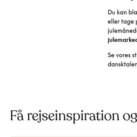
Du kan bla
eller tage 
julemånede
julemarked
Se vores st
dansktalen
Få rejseinspiration o