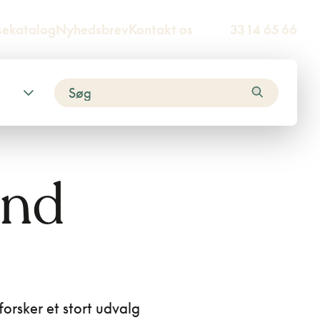
sekatalog
Nyhedsbrev
Kontakt os
33 14 65 66
and
forsker et stort udvalg