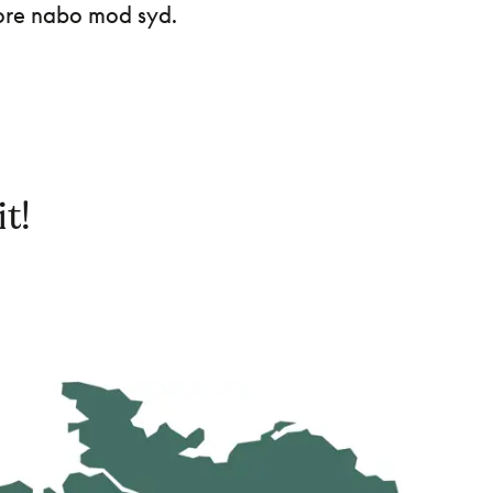
tore nabo mod syd.
t!