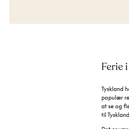
Ferie 
Tyskland h
populær re
at se og f
til Tysklan