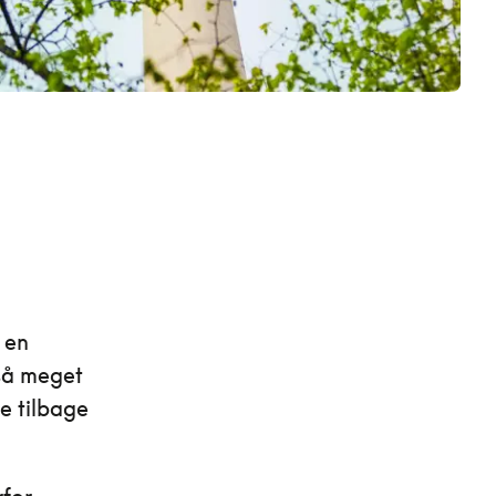
 en
 så meget
e tilbage