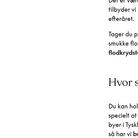
Det er værd
tilbyder v
efteråret.
Tager du p
smukke fl
flodkrydst
Hvor s
Du kan hol
specielt at
byer i Tys
så har vi
bu