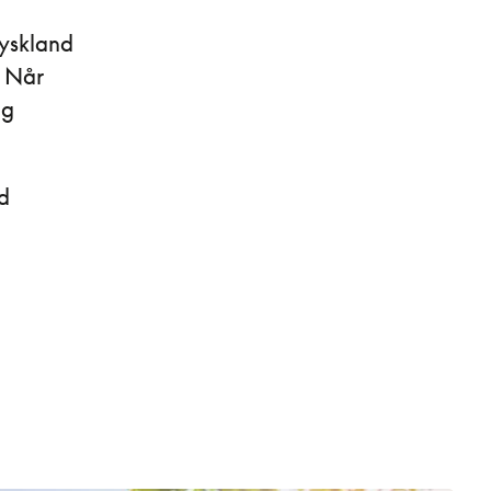
Tyskland
. Når
og
.
d