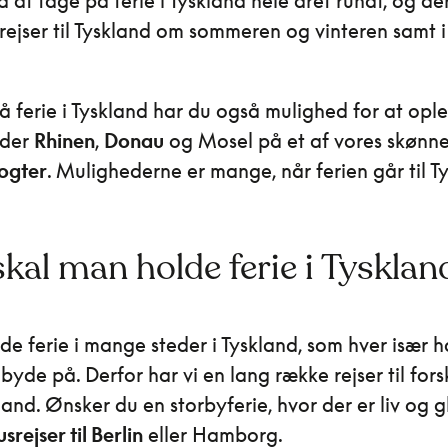
 at tage på ferie i Tyskland hele året rundt, og de
i rejser til Tyskland om sommeren og vinteren samt i
å ferie i Tyskland har du også mulighed for at opl
oder
Rhinen
,
Donau
og Mosel på et af vores skønn
ogter
. Mulighederne er mange, når ferien går til T
kal man holde ferie i Tysklan
de ferie i mange steder i Tyskland, som hver især 
 byde på. Derfor har vi en lang række rejser til fors
kland. Ønsker du en storbyferie, hvor der er liv og 
srejser til Berlin
eller Hamborg.