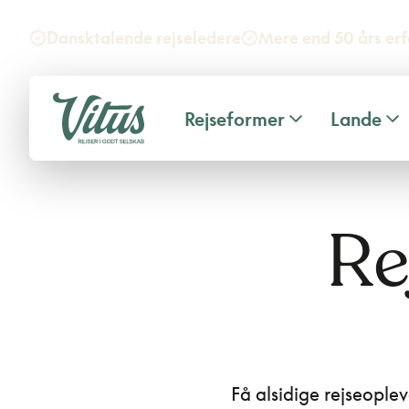
Dansktalende rejseledere
Mere end 50 års erf
Rejseformer
Lande
Re
Få alsidige rejseoplev