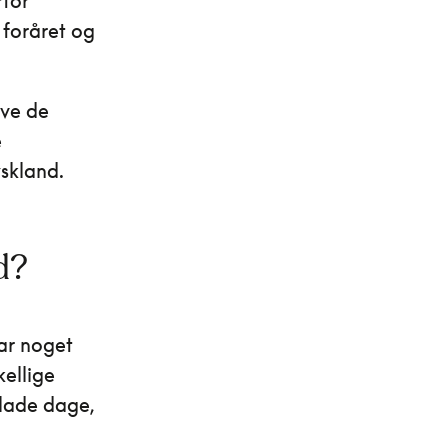
rfor
 foråret og
eve de
e
yskland.
d?
har noget
kellige
glade dage,