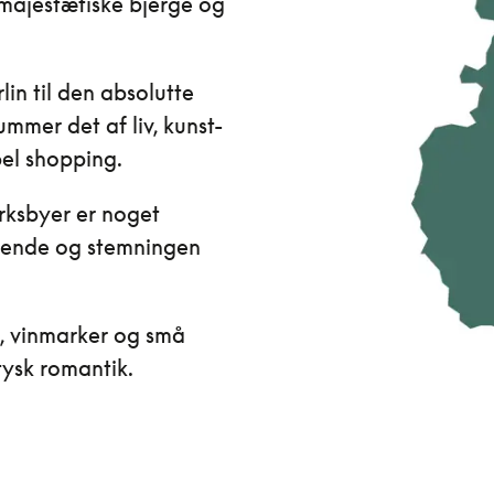
l majestætiske bjerge og
lin til den absolutte
summer det af liv, kunst-
el shopping.
rksbyer er noget
levende og stemningen
, vinmarker og små
tysk romantik.