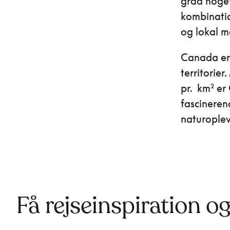
grad noget 
kombinatio
og lokal m
Canada er e
territorie
pr.
km²
er 
fascineren
naturoplev
Få rejseinspiration o