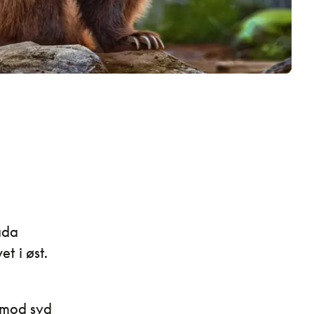
ada
et i øst.
 mod syd