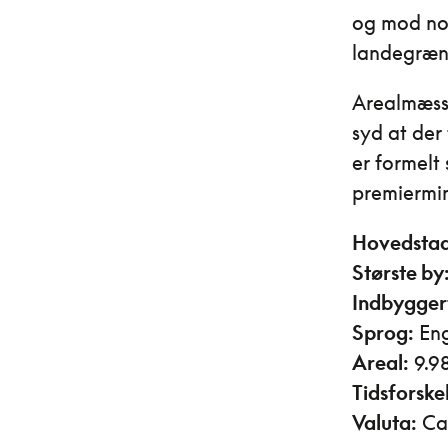
og mod nor
landegræns
Arealmæssi
syd at der
er formelt
premiermin
Hovedstad
Største by
Indbygger
Sprog:
Eng
Areal:
9.9
Tidsforskel
Valuta:
Can