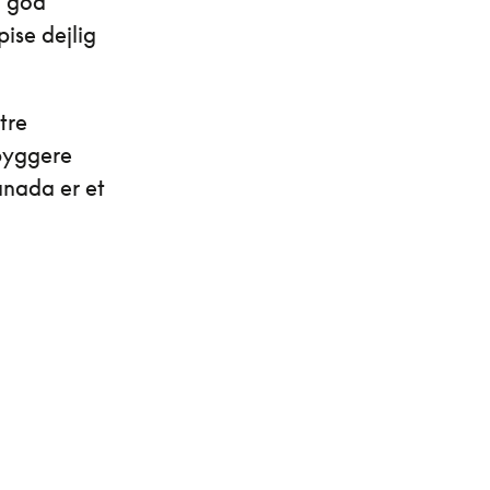
n god
ise dejlig
tre
dbyggere
anada er et