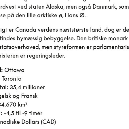
dvest ved staten Alaska, men også Danmark, som
e på den lille arktiske ø, Hans Ø.
gt er Canada verdens næststørste land, dog er d
 findes bymæssig bebyggelse. Den britiske monark 
 statsoverhoved, men styreformen er parlamentaris
isteren er regeringsleder.
:
Ottawa
:
Toronto
tal:
35,4 millioner
elsk og Fransk
84.670 km²
:
-4,5 til -9 timer
adiske Dollars (CAD)