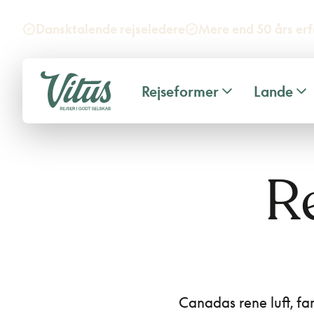
Dansktalende rejseledere
Mere end 50 års erf
Rejseformer
Lande
Re
Canadas rene luft, fa