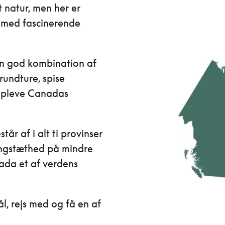
t natur, men her er
dt med fascinerende
 en god kombination af
rundture, spise
opleve Canadas
år af i alt ti provinser
ningstæthed på mindre
ada et af verdens
l, rejs med og få en af