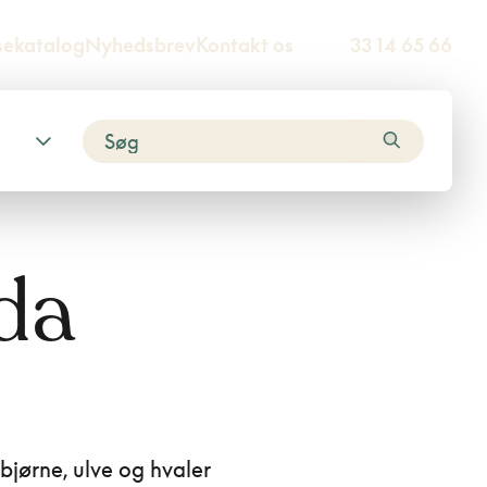
sekatalog
Nyhedsbrev
Kontakt os
33 14 65 66
ada
bjørne, ulve og hvaler