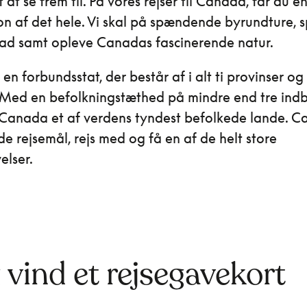
at se frem til. På vores rejser til Canada, får du e
n af det hele. Vi skal på spændende byrundture, sp
ad samt opleve Canadas fascinerende natur.
n forbundsstat, der består af i alt ti provinser og 
r. Med en befolkningstæthed på mindre end tre in
Canada et af verdens tyndest befolkede lande. C
de rejsemål, rejs med og få en af de helt store
elser.
g vind et rejsegavekort