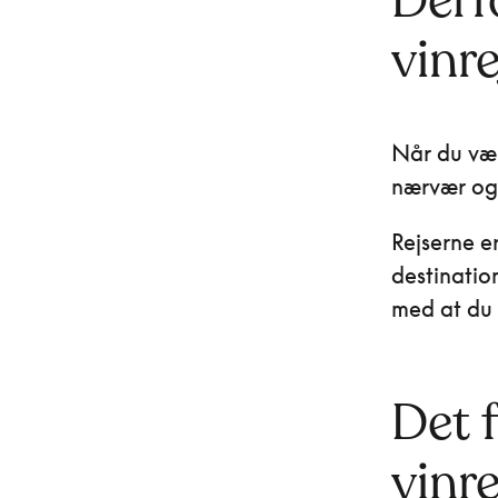
Derf
vinre
Når du væl
nærvær og 
Rejserne er
destinatio
med at du 
Det 
vinr