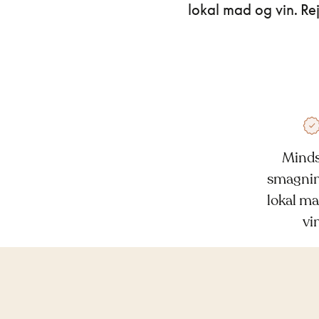
lokal mad og vin. Rej
Minds
smagnin
lokal ma
vi