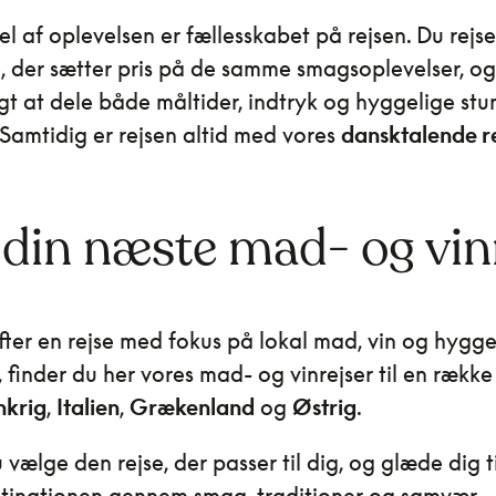
del af oplevelsen er fællesskabet på rejsen. Du rej
 der sætter pris på de samme smagsoplevelser, og
igt at dele både måltider, indtryk og hyggelige stu
 Samtidig er rejsen altid med vores
dansktalende r
 din næste mad- og vin
fter en rejse med fokus på lokal mad, vin og hygge
, finder du her vores mad- og vinrejser til en rækk
nkrig
,
Italien
,
Grækenland
og
Østrig
.
vælge den rejse, der passer til dig, og glæde dig ti
tinationen gennem smag, traditioner og samvær.