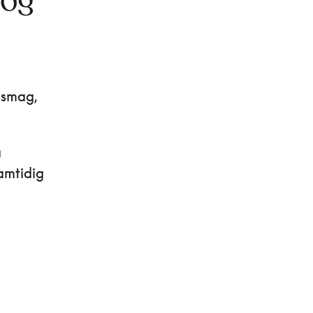
 og
 smag,
å
amtidig