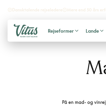
Dansktalende rejseledere
Mere end 50 års erf
Rejseformer
Lande
Ma
På en mad- og vinrej