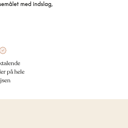
ejsemålet med indslag,
talende
der på hele
ejsen