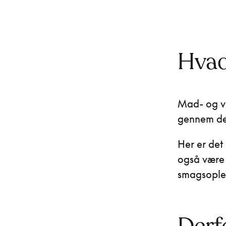
Hvad
Mad- og vi
gennem de 
Her er det 
også være 
smagsoplev