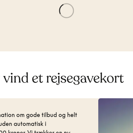
g vind et rejsegavekort
mation om gode tilbud og helt
uden automatisk i
0 kroner. Vi trækker en ny