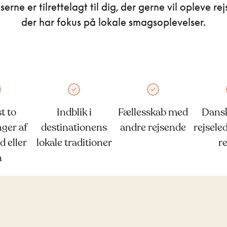
serne er tilrettelagt til dig, der gerne vil opleve r
der har fokus på lokale smagsoplevelser.
t to
Indblik i
Fællesskab med
Dansk
ger af
destinationens
andre rejsende
rejsele
d eller
lokale traditioner
r
n