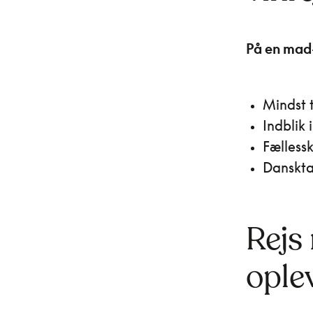
På en mad-
Mindst 
Indblik 
Fælless
Danskta
Rejs
ople