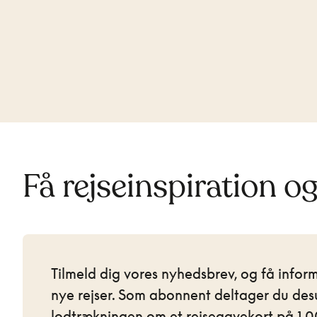
Få rejseinspiration o
Tilmeld dig vores nyhedsbrev, og få infor
nye rejser. Som abonnent deltager du des
lodtrækningen om et rejsegavekort på 1.00