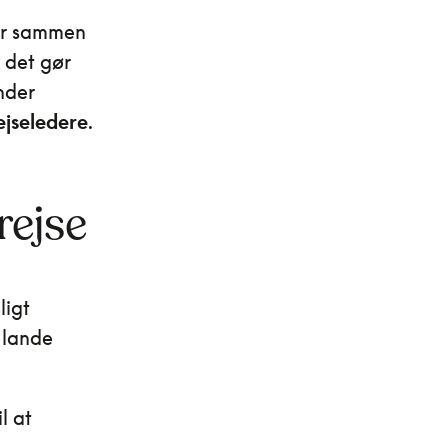
ser sammen
 det gør
nder
ejseledere
.
rejse
ligt
e lande
l at