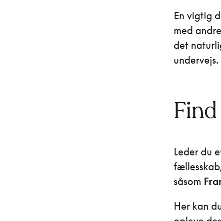
En vigtig 
med andre,
det naturl
undervejs.
Find
Leder du e
fællesskab
såsom
Fra
Her kan du 
opleve des