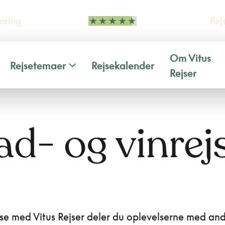
aring
Rej
Om Vitus
Rejsetemaer
Rejsekalender
Rejser
d- og vinrej
se med Vitus Rejser deler du oplevelserne med andr