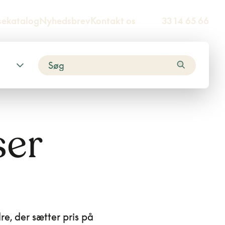
sekatalog
Nyhedsbrev
Kontakt os
33 14 65 66
ser
e, der sætter pris på