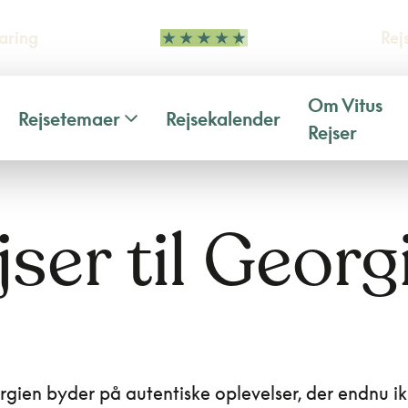
aring
Rej
Om Vitus
Rejsetemaer
Rejsekalender
Rejser
jser til Georg
orgien byder på autentiske oplevelser, der endnu i