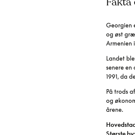
Fakta
Georgien 
og øst græn
Armenien i
Landet ble
senere en d
1991, da d
På trods af
og økonomi
årene.
Hovedstad
Største by