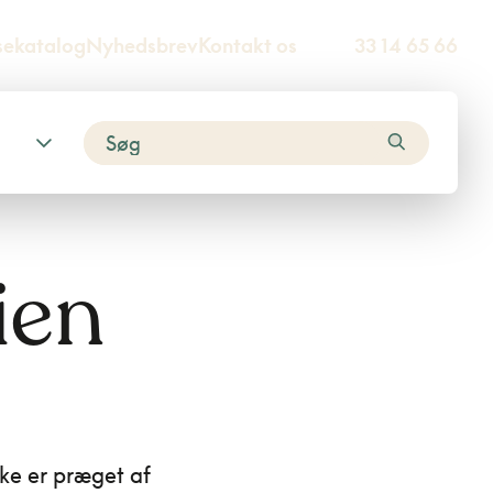
sekatalog
Nyhedsbrev
Kontakt os
33 14 65 66
ien
kke er præget af