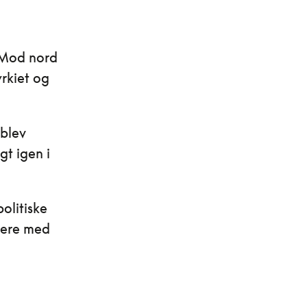
 Mod nord
yrkiet og
 blev
gt igen i
olitiske
tere med