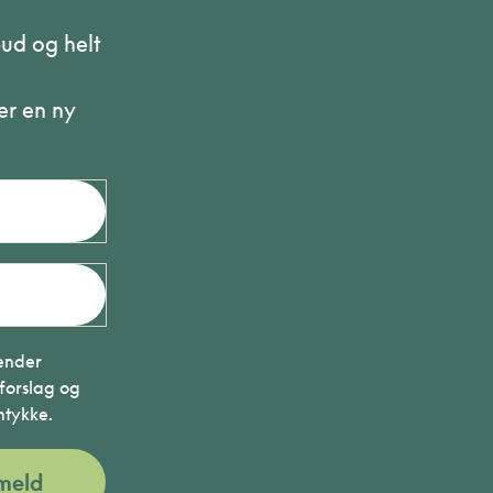
bud og helt
er en ny
sender
forslag og
mtykke.
lmeld