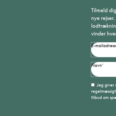
Tilmeld di
nye rejser
lodtræknin
vinder hve
E-mailadress
Navn
Jeg giver 
regelmæssigt
tilbud om sp