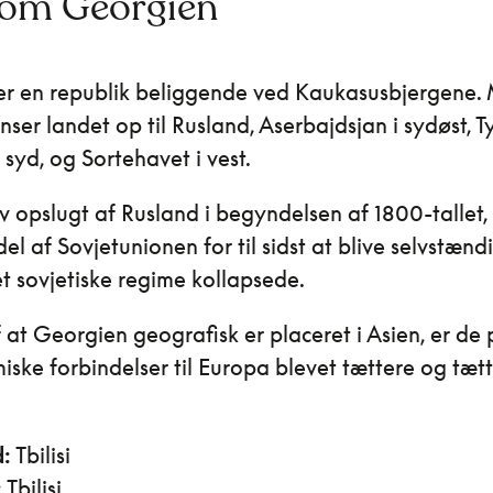
 om Georgien
er en republik beliggende ved Kaukasusbjergene.
ser landet op til Rusland, Aserbajdsjan i sydøst, T
 syd, og Sortehavet i vest.
v opslugt af Rusland i begyndelsen af 1800-tallet,
el af Sovjetunionen for til sidst at blive selvstændi
et sovjetiske regime kollapsede.
 at Georgien geografisk er placeret i Asien, er de p
ske forbindelser til Europa blevet tættere og tæt
:
Tbilisi
:
Tbilisi