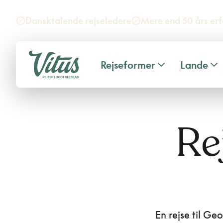
Dansktalende rejseledere
Mere end 50 års erf
Rejseformer
Lande
Re
En rejse til Ge