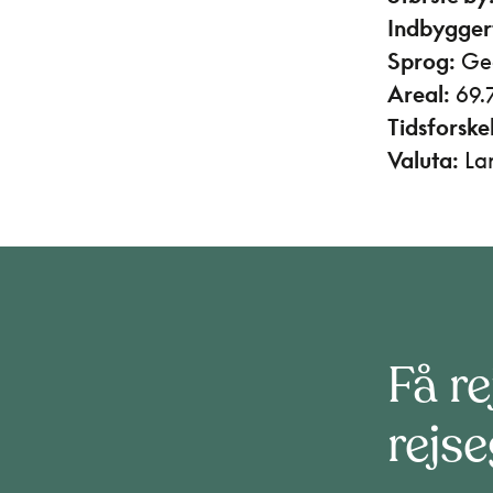
Indbygger
Sprog:
Geo
Areal:
69.
Tidsforskel
Valuta:
Lar
Få re
rejs