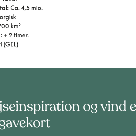
tal:
Ca. 4,5 mio.
rgisk
700 km²
:
+ 2 timer.
i (GEL)
jseinspiration og vind e
egavekort