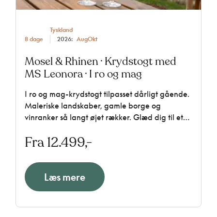
Tyskland
8 dage
2026:
Aug
Okt
Mosel & Rhinen · Krydstogt med
MS Leonora · I ro og mag
I ro og mag-krydstogt tilpasset dårligt gående.
Maleriske landskaber, gamle borge og
vinranker så langt øjet rækker. Glæd dig til et
underskønt og populært flodkrydstogt på den
Fra 12.499,-
bugtede og naturskønne Mosel samt den
smukkeste strækning af Rhinen. Vi sejler med
det populære 4-stjernede skib MS Leonora.
Læs mere