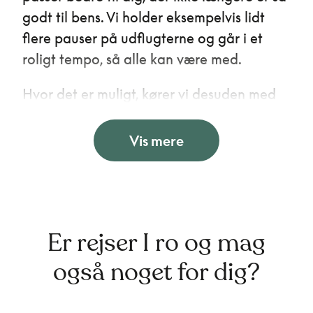
godt til bens. Vi holder eksempelvis lidt
flere pauser på udflugterne og går i et
roligt tempo, så alle kan være med.
Hvor det er muligt, kører vi desuden med
små turisttog gennem byerne i stedet for
at tage på byvandring, ligesom at
Vis mere
udflugtsmål kan blive ændret til et
alternativ, hvis programmet er for
strabadserende.
Du skal dog kunne gå 500 meter uden
Er rejser I ro og mag
pauser samt være forberedt på, at vi i
også noget for dig?
løbet af en dag går 2-3 kilometer med
pauser undervejs.