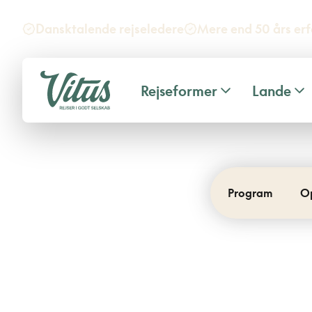
Dansktalende rejseledere
Mere end 50 års erf
Rejseformer
Lande
Program
O