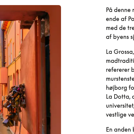
På denne r
ende af Po
med de tr
af byens s
La Grossa,
madtraditi
refererer 
murstenste
højborg fo
La Dotta, 
universite
vestlige ve
En anden b