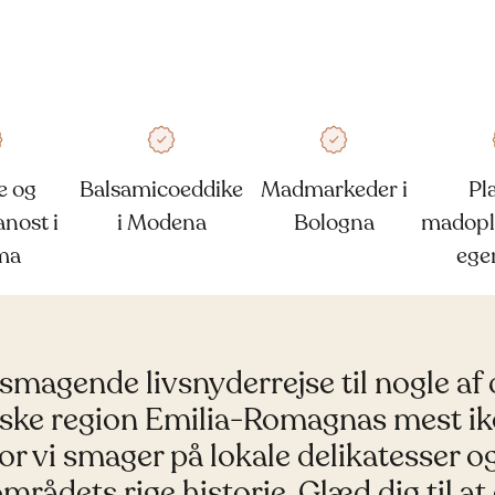
e og
Balsamicoeddike
Madmarkeder i
Pla
nost i
i Modena
Bologna
madopl
ma
ege
smagende livsnyderrejse til nogle af
enske region Emilia-Romagnas mest ik
vor vi smager på lokale delikatesser o
områdets rige historie. Glæd dig til at