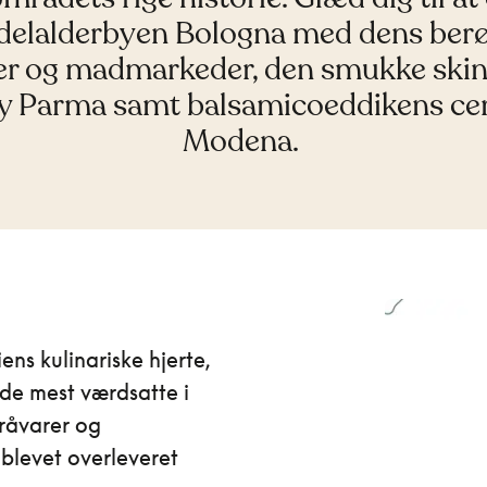
delalderbyen Bologna med dens ber
er og madmarkeder, den smukke skin
y Parma samt balsamicoeddikens c
Modena.
ns kulinariske hjerte,
de mest værdsatte i
 råvarer og
r blevet overleveret