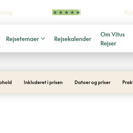
aring
Rej
Om Vitus
Rejsetemaer
Rejsekalender
Rejser
phold
Inkluderet i prisen
Datoer og priser
Prak