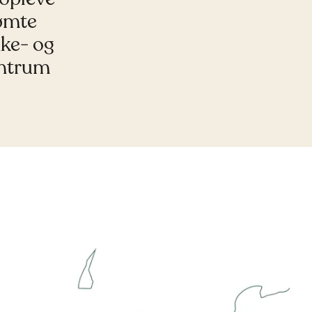
ømte
ke- og
entrum