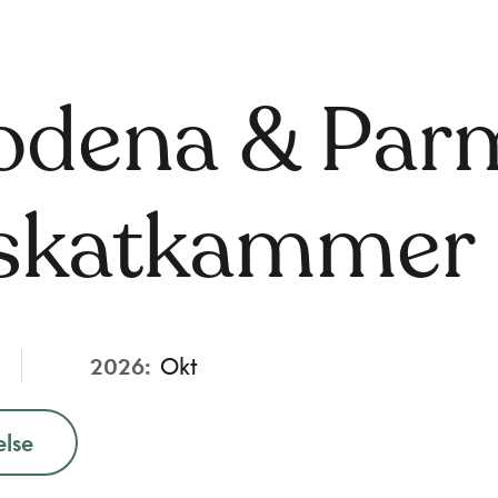
dena & Parma
e skatkammer
2026:
Okt
else