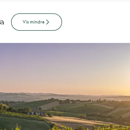
na
Vis mindre