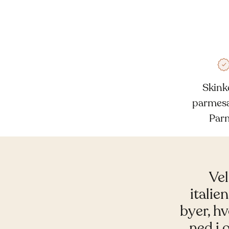
Skink
parmesa
Par
Vel
itali
byer, h
ned i 