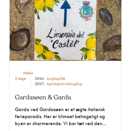
Italien
11 dage
2026:
Aug
Sep
Okt
2027:
Apr
Maj
Jun
Jul
Aug
Sep
Gardasøen & Garda
Garda ved Gardasøen er et ægte italiensk
ferieparadis. Her er klimaet behageligt og
byen er charmerende. Vi bor tæt ved den
billedskønne Gardasø på det 3-stjernede Hotel