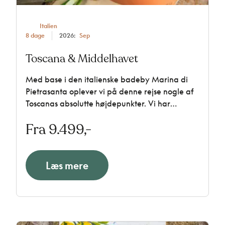
Italien
8 dage
2026:
Sep
Toscana & Middelhavet
Med base i den italienske badeby Marina di
Pietrasanta oplever vi på denne rejse nogle af
Toscanas absolutte højdepunkter. Vi har
inkluderet halvpension, flere spændende
Fra 9.499,-
udflugter samt tid til afslapning eller egne
oplevelser.
Læs mere