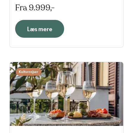
Fra 9.999,-
Palme & Suite, der er et dejligt hotel med to
poolområder og i passende gåafstand til den
gamle bydel og Gardasøen.
Læs mere
Kulturrejser