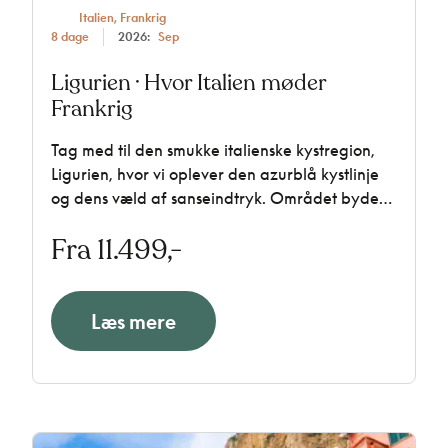
Italien, Frankrig
8 dage
2026:
Sep
Ligurien · Hvor Italien møder
Frankrig
Tag med til den smukke italienske kystregion,
Ligurien, hvor vi oplever den azurblå kystlinje
og dens væld af sanseindtryk. Området byder
på masser af velsmag, og rejsen er sammensat,
Fra 11.499,-
så der er god plads til, at du selv kan gå på
opdagelse i det lokale og velsmagende køkken.
Læs mere