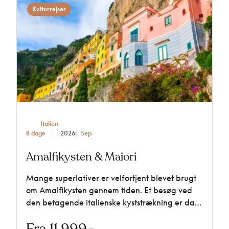
Kulturrejser
Italien
8 dage
2026:
Sep
Amalfikysten & Maiori
Mange superlativer er velfortjent blevet brugt
om Amalfikysten gennem tiden. Et besøg ved
den betagende italienske kyststrækning er da
også noget, alle bør unde sig selv mindst én
Fra 11.999,-
gang i livet. Fra vores hotel i charmerende