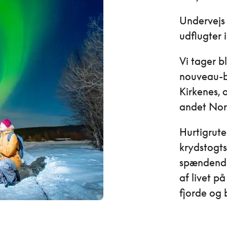
Undervejs
udflugter 
Vi tager b
nouveau-b
Kirkenes, 
andet Nor
Hurtigrute
krydstogts
spændende 
af livet p
fjorde og b