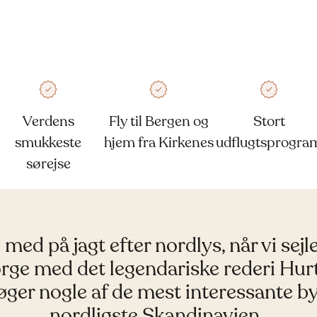
Verdens
Fly til Bergen og
Stort
smukkeste
hjem fra Kirkenes
udflugtsprogra
sørejse
 med på jagt efter nordlys, når vi sejler
ge med det legendariske rederi Hur
ger nogle af de mest interessante by
nordligste Skandinavien.