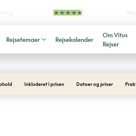
aring
Rej
Om Vitus
Rejsetemaer
Rejsekalender
Rejser
phold
Inkluderet i prisen
Datoer og priser
Prak