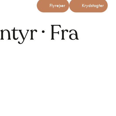
Flyrejser
Krydstogter
tyr · Fra