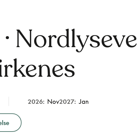
· Nordlyseven
Kirkenes
2026:
Nov
2027:
Jan
else