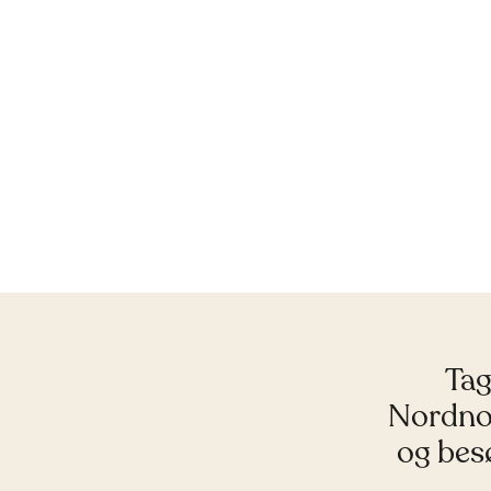
Tag
Nordnor
og besø