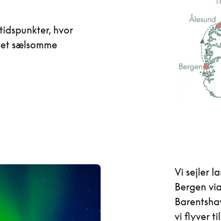
tidspunkter, hvor
 det sælsomme
Vi sejler 
Bergen via
Barentshav
vi flyver 