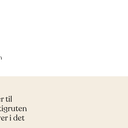
m
 til
tigruten
er i det