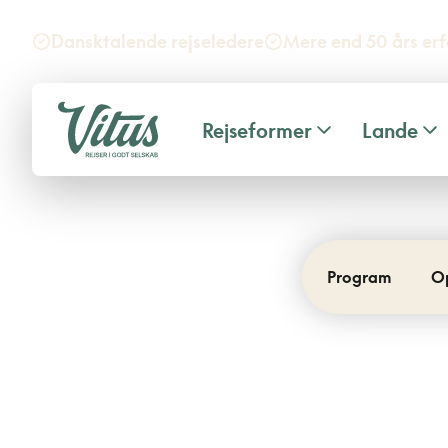
Dansktalende rejseledere
Mere end 50 års erf
Rejseformer
Lande
Program
O