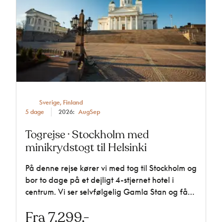
300 mm.
Polarnætter
Polarnat er et naturfænomen, hvor natten
varer hele døgnet. Det betyder reelt, at
Sverige, Finland
solen er under horisonten hele dagen og
5 dage
2026:
Aug
Sep
hele natten. Fænomenet kan kun opleves
Togrejse · Stockholm med
nord for polarcirklen på den nordlige
minikrydstogt til Helsinki
halvkugle og syd for polarcirklen på den
På denne rejse kører vi med tog til Stockholm og
sydlige.
bor to dage på et dejligt 4-stjernet hotel i
centrum. Vi ser selvfølgelig Gamla Stan og får
rundvisning på både Vasamuseet og det
Fra 7.299,-
Kreditkort /
imponerende Stadshus. Fra Stockholm begiver