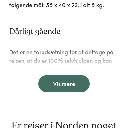
følgende mål: 55 x 40 x 23, i alt 5 kg.
Dårligt gående
Det er en forudsætning for at deltage på
rejsen, at du er 100% selvhjulpen og kan
klare dig selv på trapper – også med
bagage samt på udflugter til fods. Du skal
Vis mere
være almindeligt godt gående. Er du
dårligt gående, eller kan du ikke følge
med gruppen, har rejselederen lov til at
bede dig afstå fra en udflugt eller et
arrangement (pengene refunderes ikke). Er
Er rejser i Norden noget