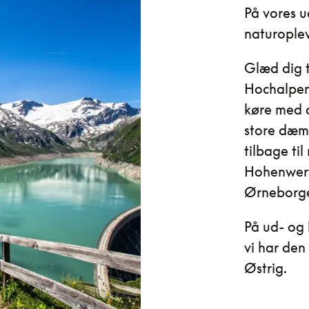
På vores u
naturoplev
Glæd dig t
Hochalpens
køre med 
store dæm
tilbage ti
Hohenwerfe
Ørneborg
På ud- og 
vi har den
Østrig.