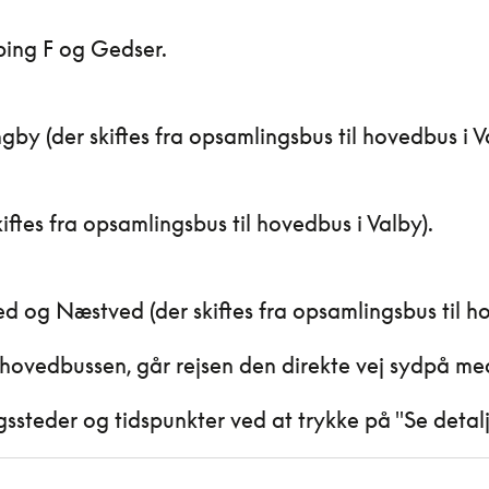
bing F og Gedser.
ngby (der skiftes fra opsamlingsbus til hovedbus i V
ftes fra opsamlingsbus til hovedbus i Valby).
d og Næstved (der skiftes fra opsamlingsbus til h
 i hovedbussen, går rejsen den direkte vej sydpå me
steder og tidspunkter ved at trykke på "Se detal