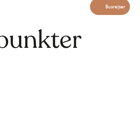
Busrejser
epunkter