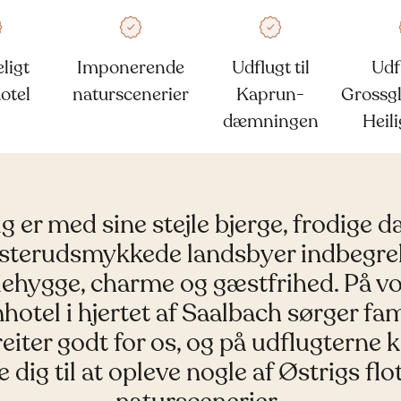
ligt
Imponerende
Udflugt til
Udfl
otel
naturscenerier
Kaprun-
Grossg
dæmningen
Heil
g er med sine stejle bjerge, frodige d
sterudsmykkede landsbyer indbegreb
iehygge, charme og gæstfrihed. På v
hotel i hjertet af Saalbach sørger fam
iter godt for os, og på udflugterne 
 dig til at opleve nogle af Østrigs flo