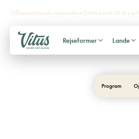
Dansktalende rejseledere
Mere end 50 års erf
Rejseformer
Lande
Program
O