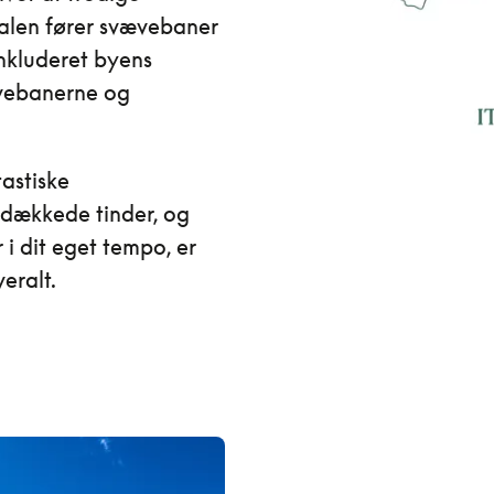
dalen fører svævebaner
inkluderet byens
ævebanerne og
astiske
edækkede tinder, og
 i dit eget tempo, er
eralt.