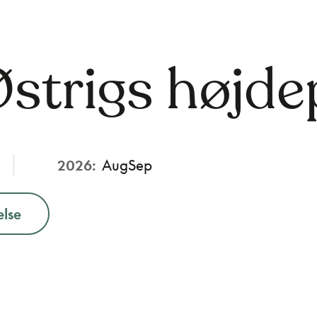
Østrigs højd
2026:
Aug
Sep
else