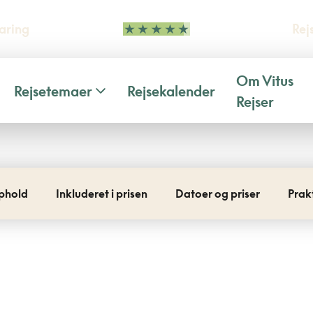
aring
Rej
Om Vitus
Rejsetemaer
Rejsekalender
Rejser
phold
Inkluderet i prisen
Datoer og priser
Prak