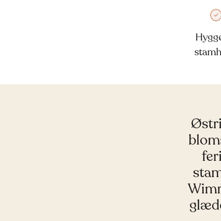
Hygge
stamh
Østri
blom
fer
stam
Wimre
glæde