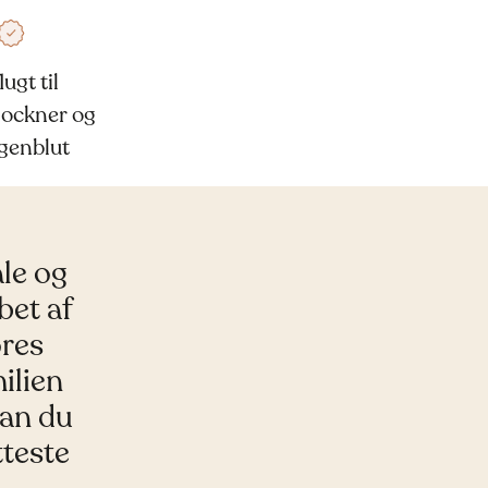
ugt til
lockner og
igenblut
ale og
et af
ores
ilien
kan du
tteste