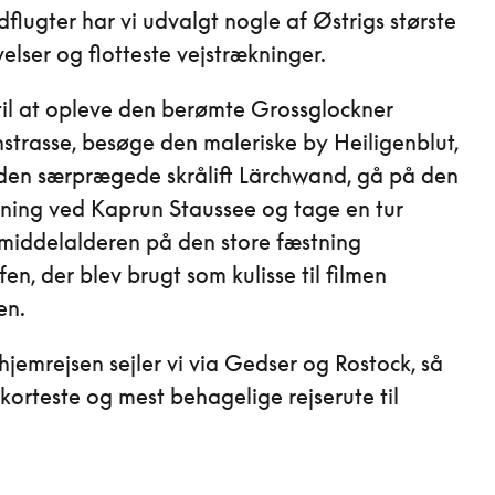
dflugter har vi udvalgt nogle af Østrigs største
elser og flotteste vejstrækninger.
il at opleve den berømte Grossglockner
trasse, besøge den maleriske by Heiligenblut,
den særprægede skrålift Lärchwand, gå på den
ning ved Kaprun Staussee og tage en tur
l middelalderen på den store fæstning
n, der blev brugt som kulisse til filmen
en.
hjemrejsen sejler vi via Gedser og Rostock, så
 korteste og mest behagelige rejserute til