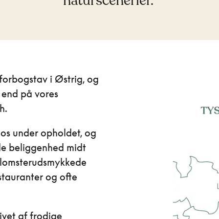
naturscenerier.
forbogstav i Østrig, og
e end på vores
h.
 os under opholdet, og
de beliggenhed midt
r blomsterudsmykkede
estauranter og ofte
vet af frodige