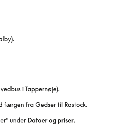
alby).
ovedbus i Tappernøje).
d færgen fra Gedser til Rostock.
jer" under
Datoer og priser
.