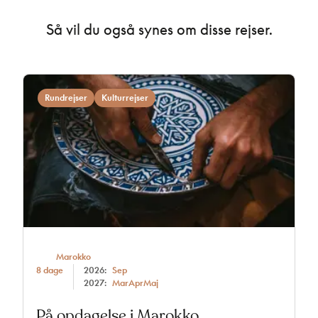
Så vil du også synes om disse rejser.
Rundrejser
Kulturrejser
Marokko
8 dage
2026:
Sep
2027:
Mar
Apr
Maj
På opdagelse i Marokko