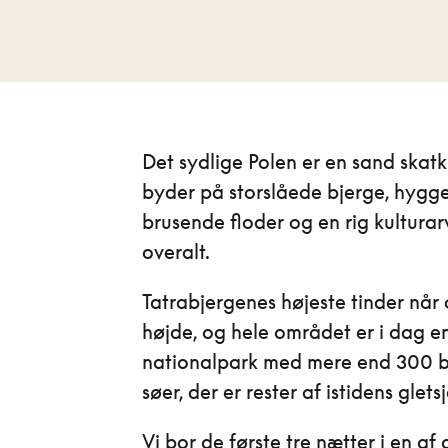
Det sydlige Polen er en sand skatki
byder på storslåede bjerge, hygge
brusende floder og en rig kulturar
overalt.
Tatrabjergenes højeste tinder når
højde, og hele området er i dag e
nationalpark med mere end 300 b
søer, der er rester af istidens gletsj
Vi bor de første tre nætter i en af