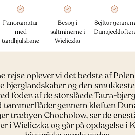
Panoramatur
Besøg i
Sejltur gennem
med
saltminerne i
Dunajeckløften
tandhjulsbane
Wieliczka
e rejse oplever vi det bedste af Pole
te bjerglandskaber og den smukkeste
ved foden af de storslåede Tatra-bjerge
 tømmerflåder gennem kløften Duna
er træbyen Chocholow, ser de enes
er i Wieliczka og går på opdagelse i