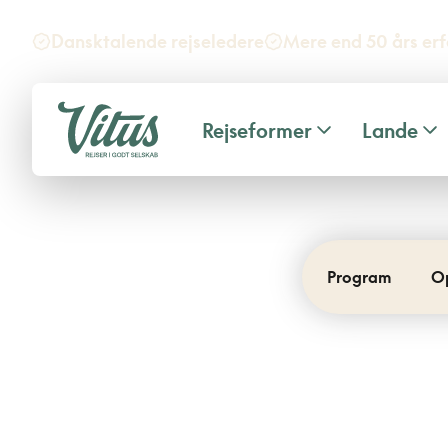
Dansktalende rejseledere
Mere end 50 års erf
Rejseformer
Lande
Program
O