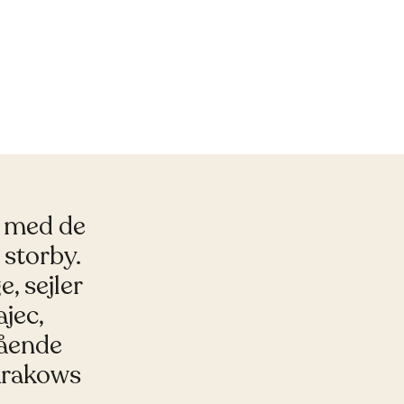
n med de
 storby.
, sejler
jec,
tående
 Krakows