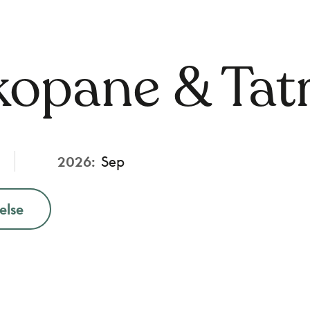
kopane & Tat
2026:
Sep
else