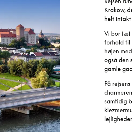
Rejsen run
Krakow, de
helt intak
Vi bor tæt
forhold ti
højen med 
også den s
gamle gad
På rejsens 
charmerend
samtidig 
klezmermus
lejligheder