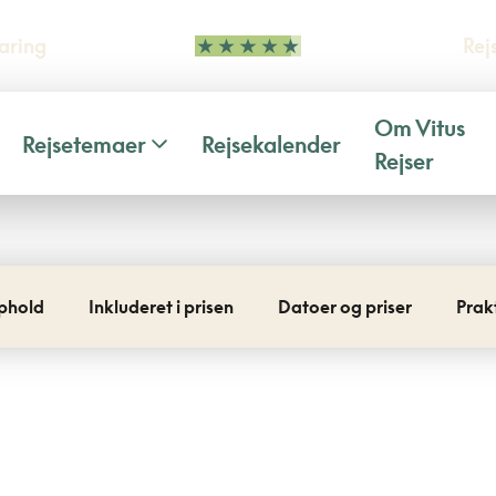
aring
Rej
Om Vitus
Rejsetemaer
Rejsekalender
Rejser
phold
Inkluderet i prisen
Datoer og priser
Prak