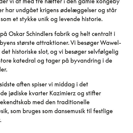
der vi af med tre nætter i den gamle kongeby
r har undgået krigens ødelæggelser og står
t som et stykke unik og levende historie.
 på Oskar Schindlers fabrik og helt centralt i
l byens største attraktioner. Vi besøger Wawel-
det historiske slot, og vi besøger selvfølgelig
tore katedral og tager på byvandring i de
er.
sidste aften spiser vi middag i det
e jødiske kvarter Kazimierz og stifter
bekendtskab med den traditionelle
ik, som bruges som dansemusik til festlige
.