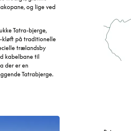
Zakopane, og lige ved
mukke Tatra-bjerge,
løft på traditionelle
cielle trælandsby
d kabelbane til
a der er en
liggende Tatrabjerge.