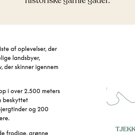
historiske gamle gader.
ste af oplevelser, der
lige landsbyer,
v, der skinner igennem
 op i over 2.500 meters
n beskyttet
jergtinder og 200
ere.
 de frodige, grønne