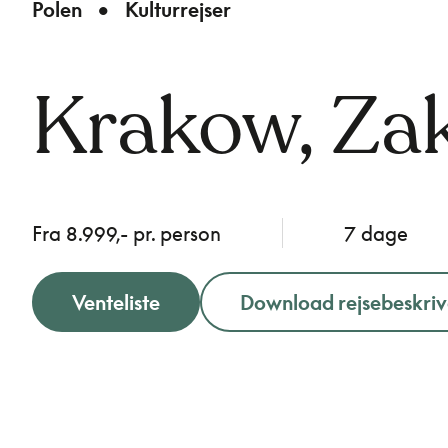
Polen
Kulturrejser
Krakow, Za
Fra 8.999,- pr. person
7 dage
Venteliste
Download rejsebeskriv