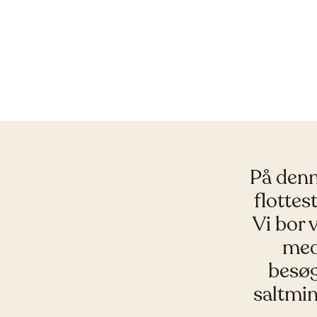
På denn
flottes
Vi bor 
med
besøg
saltmin