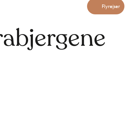
Flyrejser
rabjergene