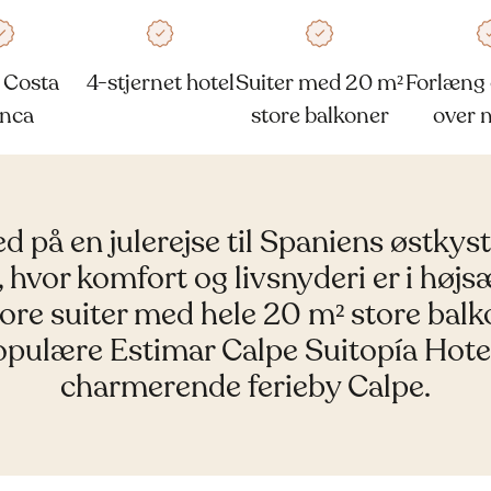
å Costa
4-stjernet hotel
Suiter med 20 m²
Forlæng 
anca
store balkoner
over n
d på en julerejse til Spaniens østkyst
 hvor komfort og livsnyderi er i højs
tore suiter med hele 20 m² store bal
opulære Estimar Calpe Suitopía Hotel​
charmerende ferieby Calpe.