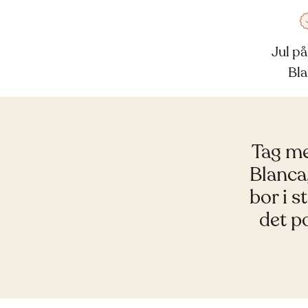
Jul p
Bl
Tag me
Blanca,
bor i s
det p