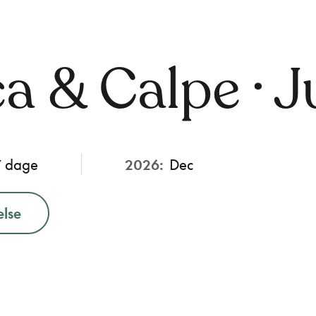
a & Calpe · J
7 dage
2026:
Dec
else