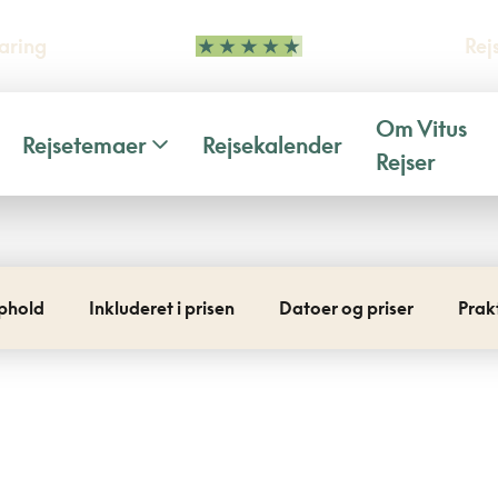
aring
Rej
Om Vitus
Rejsetemaer
Rejsekalender
Rejser
phold
Inkluderet i prisen
Datoer og priser
Prak