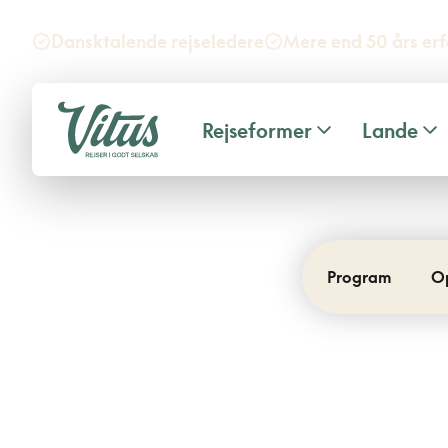
Dansktalende rejseledere
Mere end 50 års erf
Rejseformer
Lande
Program
O