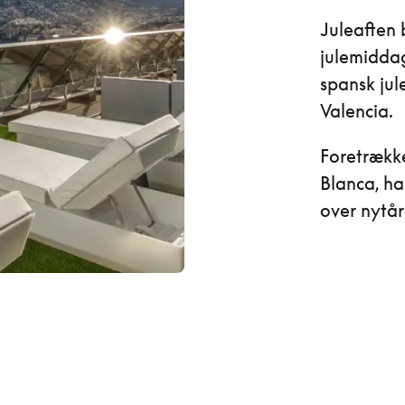
Juleaften 
julemiddag
spansk jul
Valencia.
Foretrække
Blanca, ha
over nytår