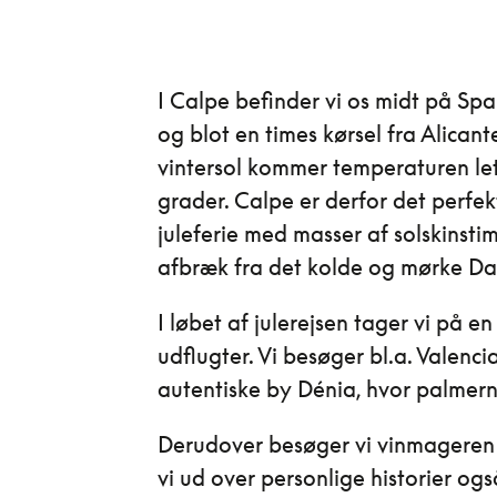
I Calpe befinder vi os midt på Sp
og blot en times kørsel fra Alican
vintersol kommer temperaturen le
grader. Calpe er derfor det perfekt
juleferie med masser af solskinstime
afbræk fra det kolde og mørke Da
I løbet af julerejsen tager vi på
udflugter. Vi besøger bl.a. Valencia
autentiske by Dénia, hvor palmerne
Derudover besøger vi vinmagere
vi ud over personlige historier og