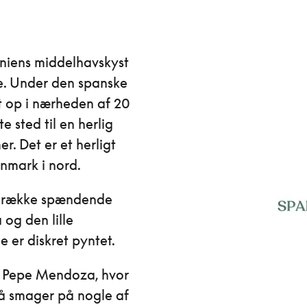
aniens middelhavskyst
te. Under den spanske
t op i nærheden af 20
e sted til en herlig
r. Det er et herligt
nmark i nord.
 en række spændende
 og den lille
 er diskret pyntet.
n Pepe Mendoza, hvor
så smager på nogle af