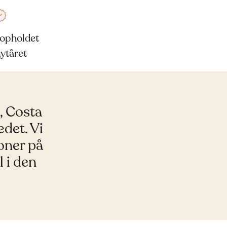
opholdet
ytåret
, Costa
ædet. Vi
koner på
 i den