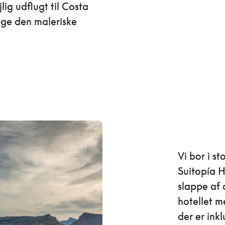
lig udflugt til Costa
øge den maleriske
Vi bor i s
Suitopía H
slappe af 
hotellet m
der er inkl