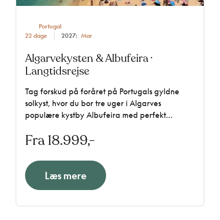
Portugal
22 dage
2027:
Mar
Algarvekysten & Albufeira ·
Langtidsrejse
Tag forskud på foråret på Portugals gyldne
solkyst, hvor du bor tre uger i Algarves
populære kystby Albufeira med perfekt
beliggenhed tæt på den gamle bydel ved
Fra 18.999,-
Atlanterhavet. Glæd dig til en rejse med ophold
i lejligheder med balkon, halvpension og
indholdsrige udflugter med dansktalende
rejseleder. Ikke uden grund en populær
Læs mere
langtidsrejse.