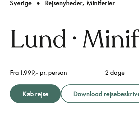
Sverige
Rejsenyheder
Miniferier
Lund · Minif
Fra 1.999,- pr. person
2 dage
Køb rejse
Download rejsebeskriv