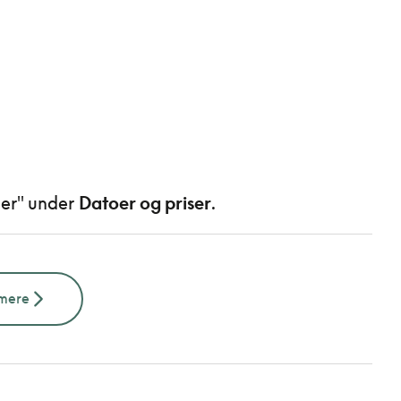
jer" under
Datoer og priser
.
 mere