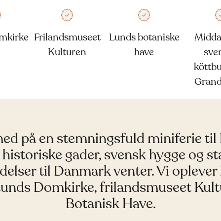
mkirke
Frilandsmuseet
Lunds botaniske
Midda
Kulturen
have
sve
köttbu
Grand
ed på en stemningsfuld miniferie til
 historiske gader, svensk hygge og s
delser til Danmark venter. Vi oplever
Lunds Domkirke, frilandsmuseet Kult
Botanisk Have.