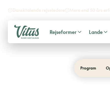
Dansktalende rejseledere
Mere end 50 års erf
Rejseformer
Lande
Program
O