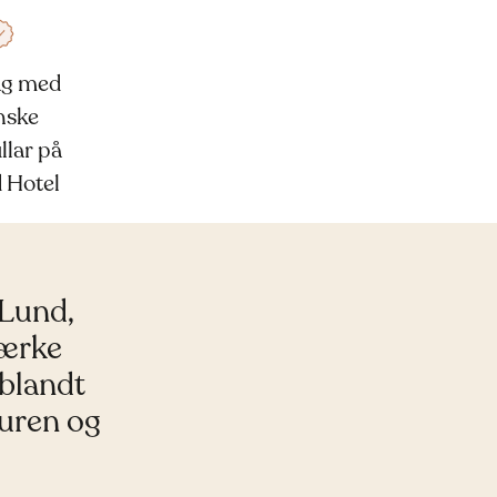
g med
nske
llar på
 Hotel
 Lund,
tærke
 blandt
uren og