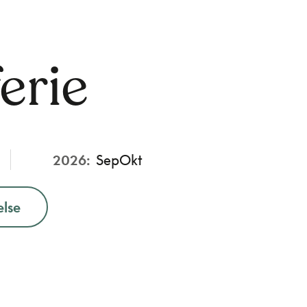
erie
2026:
Sep
Okt
else