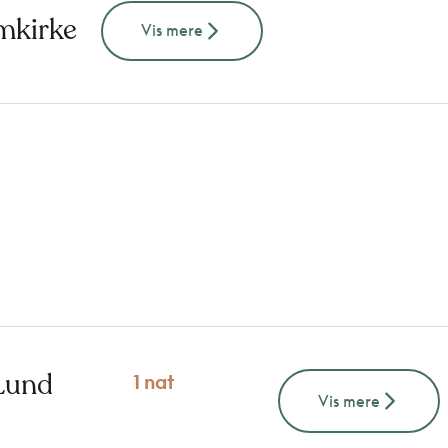
mkirke
Vis mere
 Lund
1 nat
Vis mere