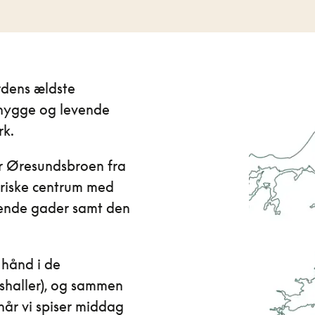
rdens ældste
 hygge og levende
rk.
er Øresundsbroen fra
riske centrum med
rende gader samt den
 hånd i de
shaller), og sammen
 når vi spiser middag