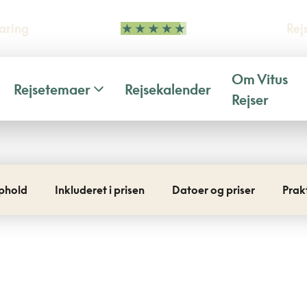
aring
Rej
Om Vitus
Rejsetemaer
Rejsekalender
Rejser
phold
Inkluderet i prisen
Datoer og priser
Prak