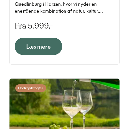
Quedlinburg i Harzen, hvor vi nyder en
enestående kombination af natur, kultur,
historie og tysk hygge. Vi bor på 4-stjernet
Fra 5.999,-
hotel centralt i byen, og udflugterne byder på
intet mindre end fire steder, der er på
UNESCO's Verdensarvsliste.
Læs mere
Flodkrydstogter