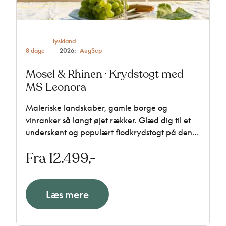
Tyskland
8 dage
2026:
Aug
Sep
Mosel & Rhinen · Krydstogt med
MS Leonora
Maleriske landskaber, gamle borge og
vinranker så langt øjet rækker. Glæd dig til et
underskønt og populært flodkrydstogt på den
bugtede og naturskønne Mosel samt den
Fra 12.499,-
smukkeste strækning af Rhinen. Vi sejler med
det populære 4-stjernede skib MS Leonora.
Læs mere