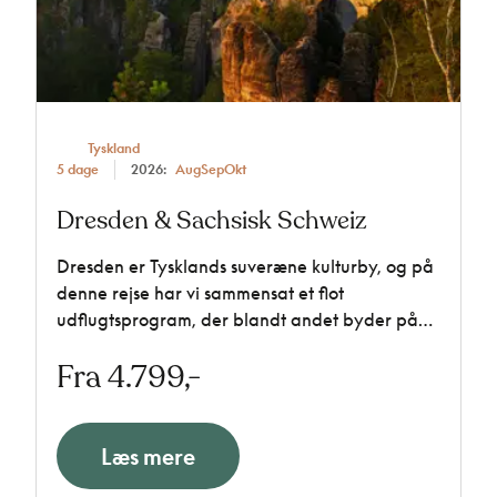
Tyskland
5 dage
2026:
Aug
Sep
Okt
Dresden & Sachsisk Schweiz
Dresden er Tysklands suveræne kulturby, og på
denne rejse har vi sammensat et flot
udflugtsprogram, der blandt andet byder på
en hyggelig sejltur på Elben, klassisk koncert i
Fra 4.799,-
Zwinger og udflugt til Sachsisk Schweiz.
Læs mere