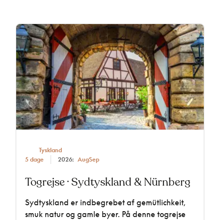
Tyskland
5 dage
2026:
Aug
Sep
Togrejse · Sydtyskland & Nürnberg
Sydtyskland er indbegrebet af gemütlichkeit,
smuk natur og gamle byer. På denne togrejse