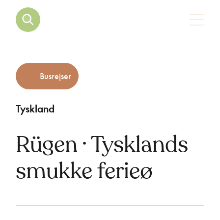
Busrejser
Tyskland
Rügen · Tysklands
smukke ferieø