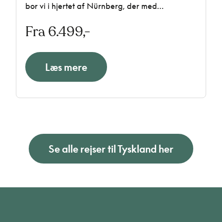
bor vi i hjertet af Nürnberg, der med
bindingsværkshuse, bymure og brostensbelagte
Fra 6.499,-
gader er som levende historie. Vi besøger
byens underjordiske hvælvinger, sejler gennem
det smukke naturområde Donaudurchbruch og
besøger bryggeriet Kuchlbauer, hvor arkitekten
Læs mere
Hundertwasser lader kunst og øl flyde sammen.
Se alle rejser til Tyskland her