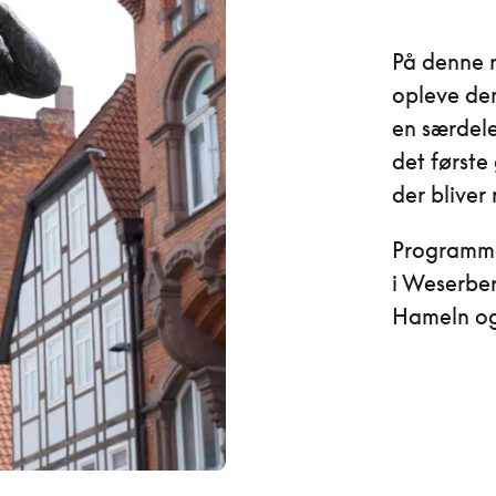
På denne r
opleve den
en særdele
det første 
der bliver
Programme
i Weserbe
Hameln og