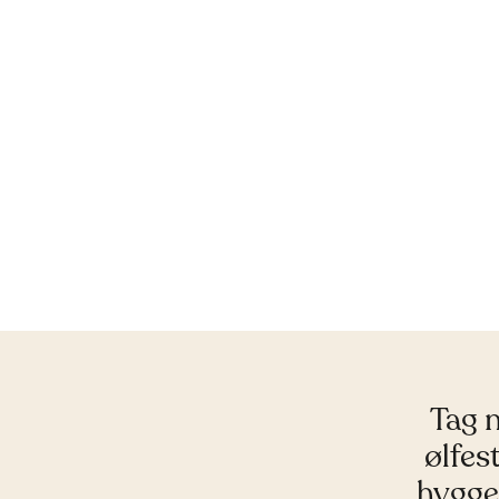
Tag m
ølfes
hygge