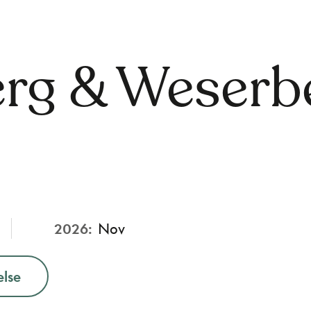
rg & Weserbe
2026:
Nov
else