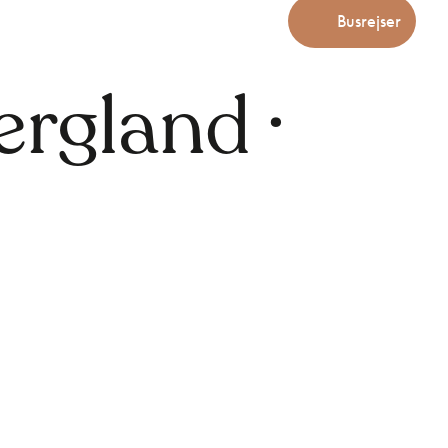
Busrejser
rgland ·