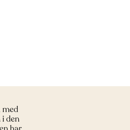
nd med
 i den
en har