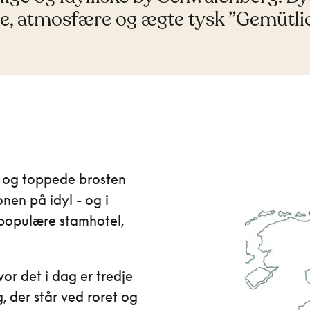
, atmosfære og ægte tysk ”Gemütlic
 og toppede brosten
nen på idyl - og i
s populære stamhotel,
.
vor det i dag er tredje
, der står ved roret og