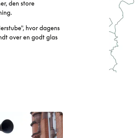
ner, den store
ning.
Bierstube", hvor dagens
ndt over en godt glas