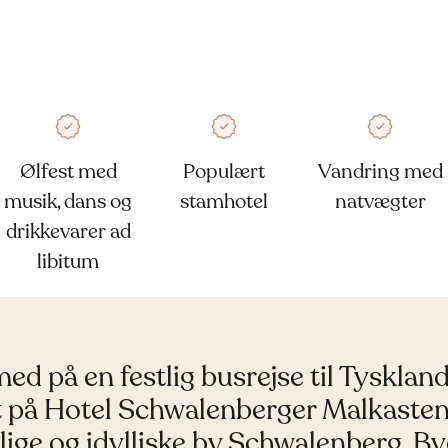
Ølfest med
Populært
Vandring med
musik, dans og
stamhotel
natvægter
drikkevarer ad
libitum
ed på en festlig busrejse til Tyskla
t på Hotel Schwalenberger Malkasten
lige og idylliske by Schwalenberg. By