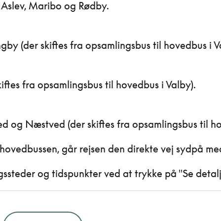
 Aslev, Maribo og Rødby.
ngby (der skiftes fra opsamlingsbus til hovedbus i V
ftes fra opsamlingsbus til hovedbus i Valby).
d og Næstved (der skiftes fra opsamlingsbus til h
e i hovedbussen, går rejsen den direkte vej sydpå m
steder og tidspunkter ved at trykke på "Se detal