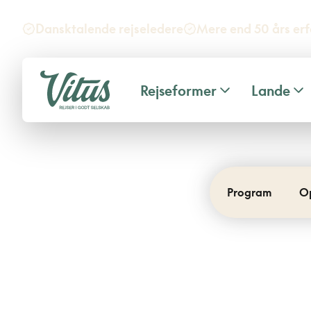
Dansktalende rejseledere
Mere end 50 års erf
Rejseformer
Lande
Program
O