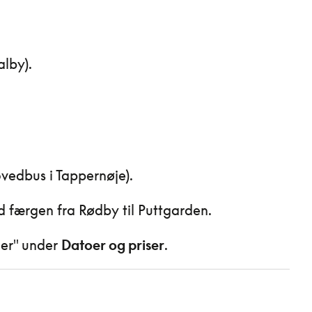
alby).
ovedbus i Tappernøje).
ed færgen fra Rødby til Puttgarden.
jer" under
Datoer og priser
.