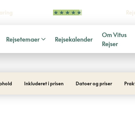
aring
Rej
Om Vitus
Rejsetemaer
Rejsekalender
Rejser
phold
Inkluderet i prisen
Datoer og priser
Prak