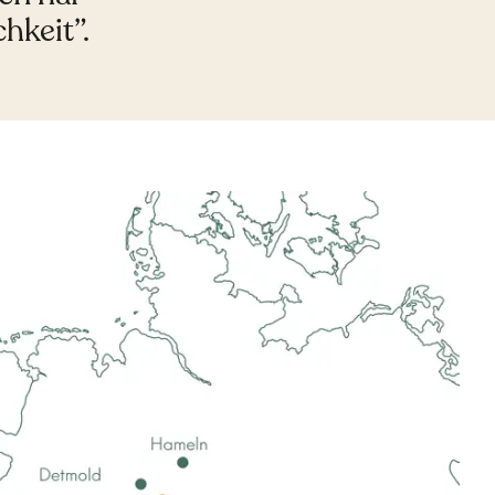
hkeit”.