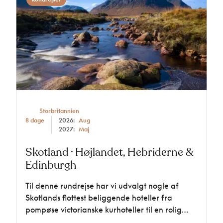
Storbritannien
8 dage
2026:
Aug
2027:
Maj
Skotland · Højlandet, Hebriderne &
Edinburgh
Til denne rundrejse har vi udvalgt nogle af
Skotlands flottest beliggende hoteller fra
pompøse victorianske kurhoteller til en rolig
oase i den fantastiske natur ved Den