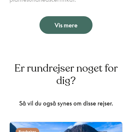
Reglerne gælder for rejsende, som
medbringer planter og planteprodukter i
Vis mere
bagagen eller som en del af deres
personlige bagage.
Er rundrejser noget for
dig?
Så vil du også synes om disse rejser.
Rundrejser